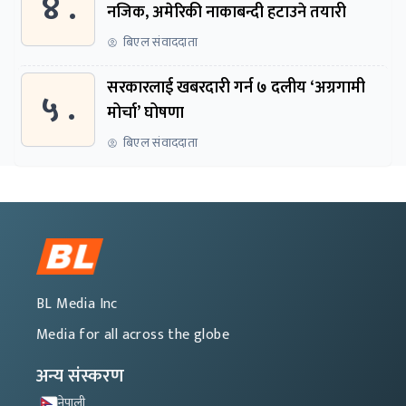
४ .
नजिक, अमेरिकी नाकाबन्दी हटाउने तयारी
बिएल संवाददाता
सरकारलाई खबरदारी गर्न ७ दलीय ‘अग्रगामी
५ .
मोर्चा’ घोषणा
बिएल संवाददाता
BL Media Inc
Media for all across the globe
अन्य संस्करण
नेपाली