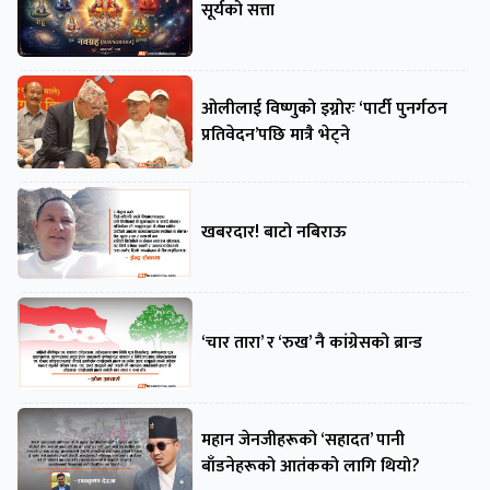
सूर्यको सत्ता
ओलीलाई विष्णुको इग्नोरः ‘पार्टी पुनर्गठन
प्रतिवेदन’पछि मात्रै भेट्ने
खबरदार! बाटो नबिराऊ
‘चार तारा’ र ‘रुख’ नै कांग्रेसको ब्रान्ड
महान जेनजीहरूको ‘सहादत’ पानी
बाँडनेहरूको आतंकको लागि थियो?