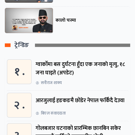
कालो चस्मा
ट्रेन्डिङ
ग्वार्काेमा बस दुर्घटना हुँदा एक जनाकाे मृत्यु, १८
१ .
जना घाइते (अपडेट)
सनीराज शाक्य
२ .
आरजुलाई हङकङमै छोडेर नेपाल फर्किँदै देउवा
बिएल संवाददाता
गोलबजार घटनाको प्रारम्भिक छानबिन सकेर