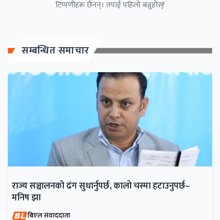
टिप्पणीहरू छैनन्। तपाईं पहिलो बन्नुहोस्!
सम्बन्धित समाचार
राज्य सञ्चालनको ढंग सुधार्नुपर्छ, कालो चस्मा हटाउनुपर्छ–
मनिष झा
बिएल संवाददाता