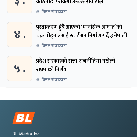
३ .
काठमाडौं फर्कियो उच्चस्तरीय टोली
बिएल संवाददाता
पुस्तान्तरण हुँदै आएको ‘मानसिक आघात’को
४ .
चक्र तोड्न एआई स्टार्टअप निर्माण गर्दै ३ नेपाली
बिएल संवाददाता
प्रदेश सरकारको सत्ता राजनीतिमा नखेल्ने
५ .
राप्रपाको निर्णय
बिएल संवाददाता
BL Media Inc