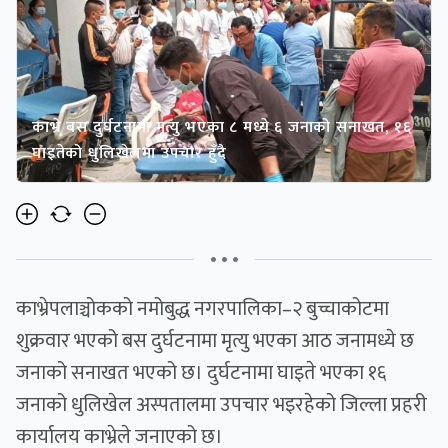
काभ्रे बस दुर्घटनामा मृत्यु भएका ८ मध्ये ६ जनाको सनाखत, १६
घाइतेको धुलिखेलमा उपचार हुँदै
• • •
काभ्रेपलाञ्चोकको नमोबुद्ध नगरपालिका–२ बुच्चाकोटमा
शुक्रवार भएको बस दुर्घटनामा मृत्यु भएका आठ जनामध्ये छ
जनाको सनाखत भएको छ। दुर्घटनामा घाइते भएका १६
जनाको धुलिखेल अस्पतालमा उपचार भइरहेको जिल्ला प्रहरी
कार्यालय काभ्रेले जनाएको छ।