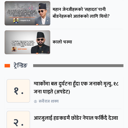
महान जेनजीहरूको ‘सहादत’ पानी
बाँडनेहरूको आतंकको लागि थियो?
कालो चस्मा
ट्रेन्डिङ
ग्वार्काेमा बस दुर्घटना हुँदा एक जनाकाे मृत्यु, १८
१ .
जना घाइते (अपडेट)
सनीराज शाक्य
२ .
आरजुलाई हङकङमै छोडेर नेपाल फर्किँदै देउवा