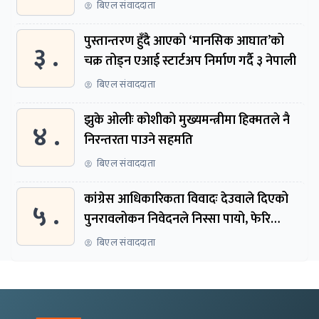
बिएल संवाददाता
पुस्तान्तरण हुँदै आएको ‘मानसिक आघात’को
३ .
चक्र तोड्न एआई स्टार्टअप निर्माण गर्दै ३ नेपाली
बिएल संवाददाता
झुके ओलीः कोशीको मुख्यमन्त्रीमा हिक्मतले नै
४ .
निरन्तरता पाउने सहमति
बिएल संवाददाता
कांग्रेस आधिकारिकता विवादः देउवाले दिएको
५ .
पुनरावलोकन निवेदनले निस्सा पायो, फेरि
सुरुदेखि सुनुवाइ हुने
बिएल संवाददाता