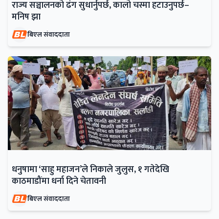
राज्य सञ्चालनको ढंग सुधार्नुपर्छ, कालो चस्मा हटाउनुपर्छ–
मनिष झा
बिएल संवाददाता
धनुषामा ‘साहु महाजन’ले निकाले जुलुस, १ गतेदेखि
काठमाडौंमा धर्ना दिने चेतावनी
बिएल संवाददाता