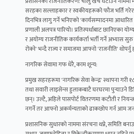
प्रशासनको राजनीतिकरण: चालु खर्च घटाउने नाममा मन
सरहका सल्लाहकार र स्वकीयहरूको फौज भर्ति गरेर
दिनभित्र लागु गर्ने भनिएको 'कार्यसम्पादनमा आधारित 
प्रणाली अलपत्र पारियो। प्रतिस्पर्धाबाट छानिएका यो
र अयोग्य राजनीतिक कार्यकर्ता भर्ती गर्ने अभ्यास स
रोक्ने' भन्दै राज्य र समाजमा आफ्नो 'राजनीति' थोपर्नु 
नागरिक सेवामा गफ धेरै, काम शून्य:
प्रमुख सहरहरूमा 'नागरिक सेवा केन्द्र' स्थापना गरी १
तथा सवारी लाइसेन्स हुलाकबाटै घरघरमा पुर्‍याउने डि
छन्। उल्टै, अहिले पासपोर्ट वितरणमा कटौती र नियन
नगर्ने तर आफ्नो अकर्मन्यताको ढाकछोप गर्न आम जनता
प्रशासनिक सुधारको नाममा संरचना थप्ने, समिति बनाउन
सुधार, जवाफदेहिता र विकेन्द्रीकरणमा ध्यान नदिने 