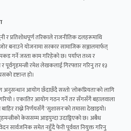
ा
ुनी र प्रतिशोधपूर्ण तरिकाले राजनीतिक दलहरूमाथि
मजोर बनाउने योजनामा सरकार सामाजिक सञ्जालमार्फत्
रपकड गर्ने जस्ता काम गरिहेको छ। पर्याप्त तथ्य र
ली र पूर्वगृहमन्त्री रमेश लेखकलाई गिरफ्तार गरिनु तर १३
ो दृष्टान्त हो।
 अनुसन्धान आयोग छँदाछँदै सस्तो 'लोकप्रियता'को लागि
गरियो । एकातिर आयोग गठन गर्ने तर सँगसँगै बहालवाला
बाहिर राख्ने निर्णयसँगै 'सुशासन'को तमासा देखाइयो।
 गृहमन्त्रीको केससम्म आइपुग्दा उदाङ्गिएको छ। अबैध
न सार्वजनिक समेत नहुँदै फेरी पूर्ववत नियुक्त गरिनु