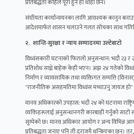
प्रतिबद्धता कहिले पूरा हुने हो थाहा छैन।
संघीयता कार्यान्वयनका लागि आवश्यक कानुन बनाउनुको स
आदेशमार्फत शासन चलाउने गलत सोचका साथ गतिबि
२. शान्ति-सुरक्षा र न्याय सम्पादनमा उल्टेबाटाे
विध्वंसकारी घटनाको फितलो अनुसन्धान: भदौ २३ र २४ ग
प्रतिशोध साध्ने बाहेक केही भएन। अझ २४ गतेको विध
निर्माण र व्यावसायिक तथा व्यक्तिगत सम्पत्ति (विन
"राजनीतिक असहमतिमा विध्वंस मच्चाउनु जायज हो" 
मानव अधिकारको उपहास: भदौ २४ को घटनामा राष्ट्
व्यक्तिहरूलाई अनुसन्धानगरी कारबाही गर्नुको साटो सरक
सुम्पेको छ। मानव अधिकार आयोग र अन्य विभिन्न आयोगका
प्रतिबद्धता जनाए पनि ती दराजमै थन्किएका छन्। तर