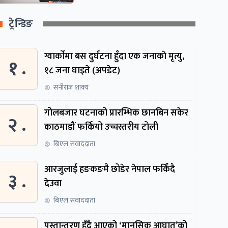
ट्रेन्डिङ
ग्वार्काेमा बस दुर्घटना हुँदा एक जनाकाे मृत्यु,
१ .
१८ जना घाइते (अपडेट)
सनीराज शाक्य
गोलबजार घटनाको प्रारम्भिक छानबिन सकेर
२ .
काठमाडौं फर्कियो उच्चस्तरीय टोली
बिएल संवाददाता
आरजुलाई हङकङमै छोडेर नेपाल फर्किँदै
३ .
देउवा
बिएल संवाददाता
पुस्तान्तरण हुँदै आएको ‘मानसिक आघात’को