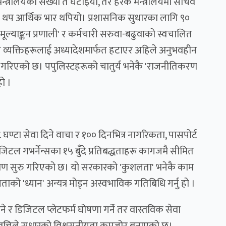
्त्रालयको संख्या त घटाइयो, तर हरेक मन्त्रालयमा सचिव
 थप आर्थिक भार थपियो। प्रशासनिक सुधारका लागि ९०
मूल्याङ्कन प्रणाली' र कर्मचारी सरुवा-बढुवाको स्वचालित
ग्य व्यक्तिहरूलाई अध्यादेशमार्फत हटाएर अहिले अनुभवहीन
ुरु गरिएको छ। पपुलिस्टहरूको चातुर्य भनेकै 'राजनीतिकरण
हो ।
८ घण्टा सेवा दिने वाचा र १०० दिनभित्र नागरिकता, पासपोर्ट
जिटल गभर्नेन्सका १५ बुँदे प्रतिबद्धताहरू कागजमै सीमित
्त्रण सुरु गरिएको छ। यो सरकारको 'कुशलता' भनेकै काम
को 'ध्यान' अन्यत्र मोड्न अस्वभाविक गतिबिधि गर्नु हो ।
े र डिजिटल प्लेटफर्म घोषणा गर्ने तर वास्तविक सेवा
प्रवृत्तिले सुधारको विश्वसनीयता कमजोर बनाएको छ।