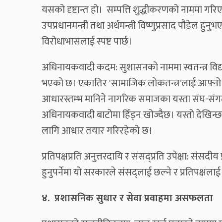
यसको दृष्टान्त हो। सम्पत्ति शुद्धीकरणको नाममा गरिएक
उपप्रधानमन्त्री तथा अर्थमन्त्री विष्णुप्रसाद पौडेल ह
विरोधाभासलाई स्पष्ट पार्छ।
अधिनायकवादी कदम: सुशासनको नाममा स्वतन्त्र विद्यार
भएको छ। एकातिर 'सामाजिक लोकतन्त्र'लाई आफ्नो '
आधारस्तम्भ मानिने नागरिक समाजका यस्ता संघ-सं
अधिनायकवादी बाटोमा हिँड्न खोज्दैछ। यस्तो देखिन
लागि आधार तयार गरिरहेको छ।
प्रतिपक्षप्रति अनुत्तरदायि र संसद्प्रति उपेक्षा: संसदीय प
हुनुपर्नेमा यो सरकारले संसद्लाई छल्ने र प्रतिपक्षल
४. प्रशासनिक सुधार र सेवा प्रवाहमा असफलता