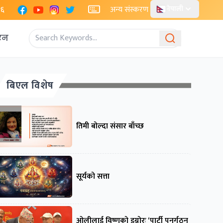
Facebook
YouTube
Instagram
X
२६
अन्य संस्करण
नेपाली
एन
बिएल विशेष
तिमी बोल्दा संसार बाँच्छ
सूर्यको सत्ता
ओलीलाई विष्णुको इग्नोरः ‘पार्टी पुनर्गठन