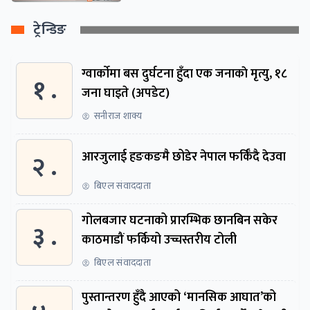
ट्रेन्डिङ
ग्वार्काेमा बस दुर्घटना हुँदा एक जनाकाे मृत्यु, १८
१ .
जना घाइते (अपडेट)
सनीराज शाक्य
२ .
आरजुलाई हङकङमै छोडेर नेपाल फर्किँदै देउवा
बिएल संवाददाता
गोलबजार घटनाको प्रारम्भिक छानबिन सकेर
३ .
काठमाडौं फर्कियो उच्चस्तरीय टोली
बिएल संवाददाता
पुस्तान्तरण हुँदै आएको ‘मानसिक आघात’को