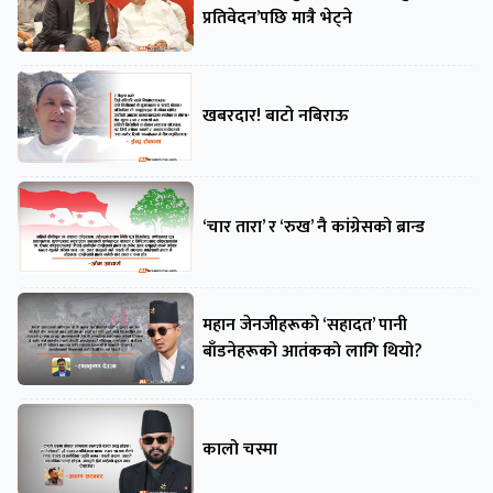
प्रतिवेदन’पछि मात्रै भेट्ने
खबरदार! बाटो नबिराऊ
‘चार तारा’ र ‘रुख’ नै कांग्रेसको ब्रान्ड
महान जेनजीहरूको ‘सहादत’ पानी
बाँडनेहरूको आतंकको लागि थियो?
कालो चस्मा