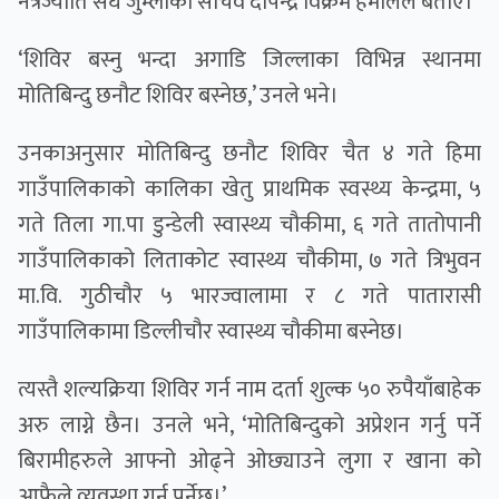
नेत्रज्योति संघ जुम्लाका सचिव दीपेन्द्र विक्रम हमालले बताए।
‘शिविर बस्नु भन्दा अगाडि जिल्लाका विभिन्न स्थानमा
मोतिबिन्दु छनौट शिविर बस्नेछ,’ उनले भने।
उनकाअनुसार मोतिबिन्दु छनौट शिविर चैत ४ गते हिमा
गाउँपालिकाको कालिका खेतु प्राथमिक स्वस्थ्य केन्द्रमा, ५
गते तिला गा.पा डुन्डेली स्वास्थ्य चौकीमा, ६ गते तातोपानी
गाउँपालिकाको लिताकोट स्वास्थ्य चौकीमा, ७ गते त्रिभुवन
मा.वि. गुठीचौर ५ भारज्वालामा र ८ गते पातारासी
गाउँपालिकामा डिल्लीचौर स्वास्थ्य चाैकीमा बस्नेछ।
त्यस्तै शल्यक्रिया शिविर गर्न नाम दर्ता शुल्क ५० रुपैयाँबाहेक
अरु लाग्ने छैन। उनले भने, ‘मोतिबिन्दुको अप्रेशन गर्नु पर्ने
बिरामीहरुले आफ्नो ओढ्ने ओछ्याउने लुगा र खाना को
आफैले व्यवस्था गर्नु पर्नेछ।’