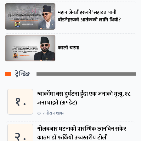
महान जेनजीहरूको ‘सहादत’ पानी
बाँडनेहरूको आतंकको लागि थियो?
कालो चस्मा
ट्रेन्डिङ
ग्वार्काेमा बस दुर्घटना हुँदा एक जनाकाे मृत्यु, १८
१ .
जना घाइते (अपडेट)
सनीराज शाक्य
गोलबजार घटनाको प्रारम्भिक छानबिन सकेर
२ .
काठमाडौं फर्कियो उच्चस्तरीय टोली