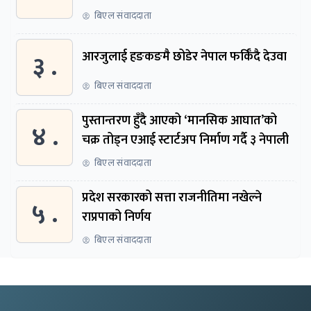
बिएल संवाददाता
३ .
आरजुलाई हङकङमै छोडेर नेपाल फर्किँदै देउवा
बिएल संवाददाता
पुस्तान्तरण हुँदै आएको ‘मानसिक आघात’को
४ .
चक्र तोड्न एआई स्टार्टअप निर्माण गर्दै ३ नेपाली
बिएल संवाददाता
प्रदेश सरकारको सत्ता राजनीतिमा नखेल्ने
५ .
राप्रपाको निर्णय
बिएल संवाददाता