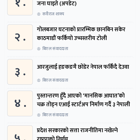
१ .
जना घाइते (अपडेट)
सनीराज शाक्य
गोलबजार घटनाको प्रारम्भिक छानबिन सकेर
२ .
काठमाडौं फर्कियो उच्चस्तरीय टोली
बिएल संवाददाता
३ .
आरजुलाई हङकङमै छोडेर नेपाल फर्किँदै देउवा
बिएल संवाददाता
पुस्तान्तरण हुँदै आएको ‘मानसिक आघात’को
४ .
चक्र तोड्न एआई स्टार्टअप निर्माण गर्दै ३ नेपाली
बिएल संवाददाता
प्रदेश सरकारको सत्ता राजनीतिमा नखेल्ने
५ .
राप्रपाको निर्णय