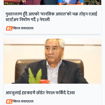
पुस्तान्तरण हुँदै आएको ‘मानसिक आघात’को चक्र तोड्न एआई
स्टार्टअप निर्माण गर्दै ३ नेपाली
बिएल संवाददाता
आरजुलाई हङकङमै छोडेर नेपाल फर्किँदै देउवा
बिएल संवाददाता