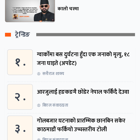
कालो चस्मा
ट्रेन्डिङ
ग्वार्काेमा बस दुर्घटना हुँदा एक जनाकाे मृत्यु, १८
१ .
जना घाइते (अपडेट)
सनीराज शाक्य
२ .
आरजुलाई हङकङमै छोडेर नेपाल फर्किँदै देउवा
बिएल संवाददाता
गोलबजार घटनाको प्रारम्भिक छानबिन सकेर
३ .
काठमाडौं फर्कियो उच्चस्तरीय टोली
बिएल संवाददाता