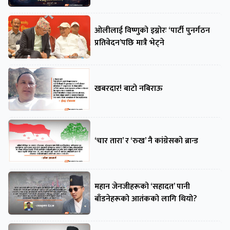
ओलीलाई विष्णुको इग्नोरः ‘पार्टी पुनर्गठन
प्रतिवेदन’पछि मात्रै भेट्ने
खबरदार! बाटो नबिराऊ
‘चार तारा’ र ‘रुख’ नै कांग्रेसको ब्रान्ड
महान जेनजीहरूको ‘सहादत’ पानी
बाँडनेहरूको आतंकको लागि थियो?