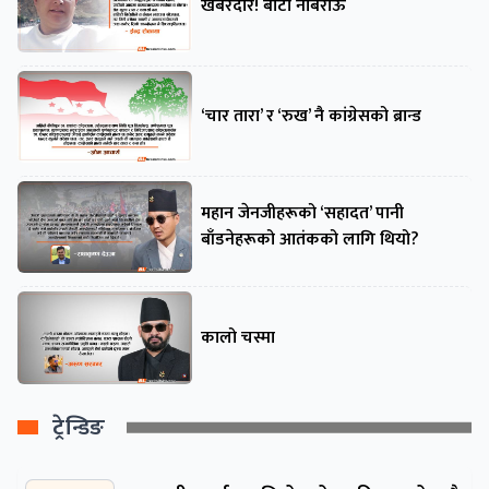
खबरदार! बाटो नबिराऊ
‘चार तारा’ र ‘रुख’ नै कांग्रेसको ब्रान्ड
महान जेनजीहरूको ‘सहादत’ पानी
बाँडनेहरूको आतंकको लागि थियो?
कालो चस्मा
ट्रेन्डिङ