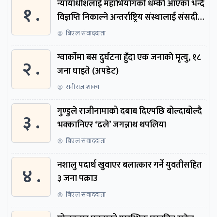
न्यायाधीशलाई महाभियोगको धम्की आएको भन्दै
१ .
विज्ञप्ति निकाल्ने अन्तर्राष्ट्रिय संस्थालाई संसदीय
समितिमा बोलाइयो
बिएल संवाददाता
ग्वार्काेमा बस दुर्घटना हुँदा एक जनाकाे मृत्यु, १८
२ .
जना घाइते (अपडेट)
सनीराज शाक्य
गुण्डुले राजीनामाको दबाब दिएपछि बोल्दाबोल्दै
३ .
भक्कानिएर ‘ढले’ जगन्नाथ थपलिया
बिएल संवाददाता
नशालु पदार्थ खुवाएर बलात्कार गर्ने युवतीसहित
४ .
३ जना पक्राउ
बिएल संवाददाता