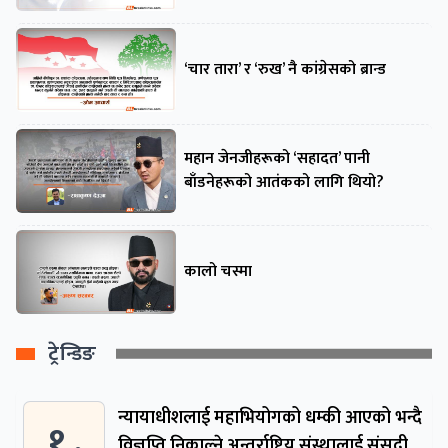
‘चार तारा’ र ‘रुख’ नै कांग्रेसको ब्रान्ड
महान जेनजीहरूको ‘सहादत’ पानी
बाँडनेहरूको आतंकको लागि थियो?
कालो चस्मा
ट्रेन्डिङ
न्यायाधीशलाई महाभियोगको धम्की आएको भन्दै
१ .
विज्ञप्ति निकाल्ने अन्तर्राष्ट्रिय संस्थालाई संसदीय