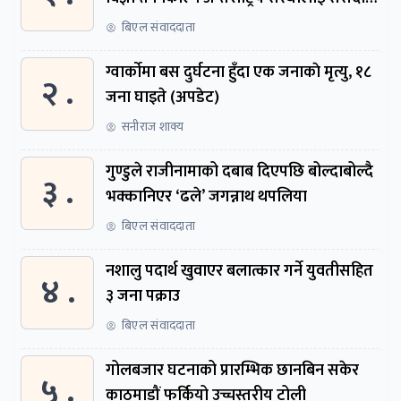
समितिमा बोलाइयो
बिएल संवाददाता
ग्वार्काेमा बस दुर्घटना हुँदा एक जनाकाे मृत्यु, १८
२ .
जना घाइते (अपडेट)
सनीराज शाक्य
गुण्डुले राजीनामाको दबाब दिएपछि बोल्दाबोल्दै
३ .
भक्कानिएर ‘ढले’ जगन्नाथ थपलिया
बिएल संवाददाता
नशालु पदार्थ खुवाएर बलात्कार गर्ने युवतीसहित
४ .
३ जना पक्राउ
बिएल संवाददाता
गोलबजार घटनाको प्रारम्भिक छानबिन सकेर
५ .
काठमाडौं फर्कियो उच्चस्तरीय टोली