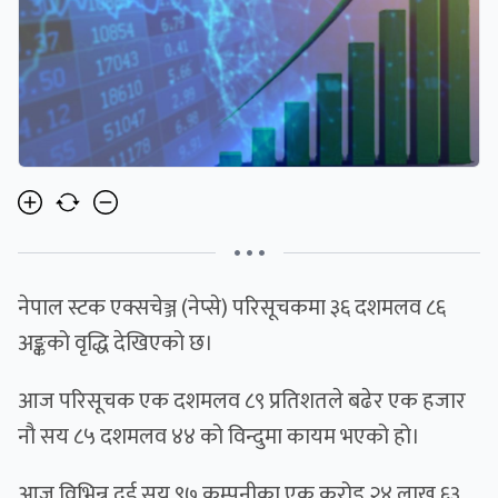
• • •
नेपाल स्टक एक्सचेञ्ज (नेप्से) परिसूचकमा ३६ दशमलव ८६
अङ्कको वृद्धि देखिएको छ।
आज परिसूचक एक दशमलव ८९ प्रतिशतले बढेर एक हजार
नौ सय ८५ दशमलव ४४ को विन्दुमा कायम भएको हो।
आज विभिन्न दुई सय ९७ कम्पनीका एक करोड २४ लाख ६३