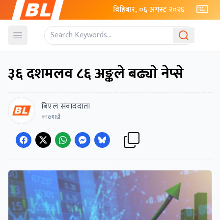
बिहिबार, ०६ अगस्ट २०२६
Open menu
३६ दशमलव ८६ अङ्कले बढ्याे नेप्से
बिएल संवाददाता
काठमाडौं