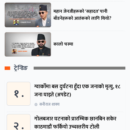
महान जेनजीहरूको ‘सहादत’ पानी
बाँडनेहरूको आतंकको लागि थियो?
कालो चस्मा
ट्रेन्डिङ
ग्वार्काेमा बस दुर्घटना हुँदा एक जनाकाे मृत्यु, १८
१ .
जना घाइते (अपडेट)
सनीराज शाक्य
गोलबजार घटनाको प्रारम्भिक छानबिन सकेर
२ .
काठमाडौं फर्कियो उच्चस्तरीय टोली