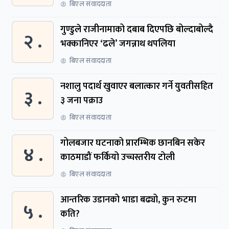
समितिमा बोलाइयो
बिएल संवाददाता
गुण्डुले राजीनामाको दबाब दिएपछि बोल्दाबोल्दै
२ .
भक्कानिएर ‘ढले’ जगन्नाथ थपलिया
बिएल संवाददाता
नशालु पदार्थ खुवाएर बलात्कार गर्ने युवतीसहित
३ .
३ जना पक्राउ
बिएल संवाददाता
गोलबजार घटनाको प्रारम्भिक छानबिन सकेर
४ .
काठमाडौं फर्कियो उच्चस्तरीय टोली
बिएल संवाददाता
आन्तरिक उडानको भाडा बढ्यो, कुन रुटमा
५ .
कति?