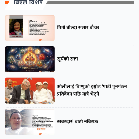
बिएल विशेष
तिमी बोल्दा संसार बाँच्छ
सूर्यको सत्ता
ओलीलाई विष्णुको इग्नोरः ‘पार्टी पुनर्गठन
प्रतिवेदन’पछि मात्रै भेट्ने
खबरदार! बाटो नबिराऊ