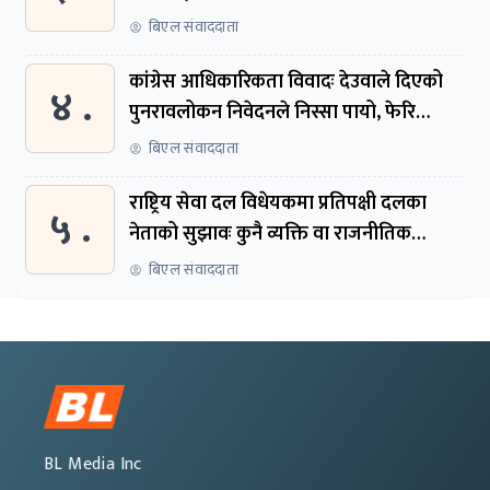
बिएल संवाददाता
कांग्रेस आधिकारिकता विवादः देउवाले दिएको
४ .
पुनरावलोकन निवेदनले निस्सा पायो, फेरि
सुरुदेखि सुनुवाइ हुने
बिएल संवाददाता
राष्ट्रिय सेवा दल विधेयकमा प्रतिपक्षी दलका
५ .
नेताको सुझावः कुनै व्यक्ति वा राजनीतिक
नेतृत्वबाट निर्देशित हुने संस्था नबनोस्
बिएल संवाददाता
BL Media Inc