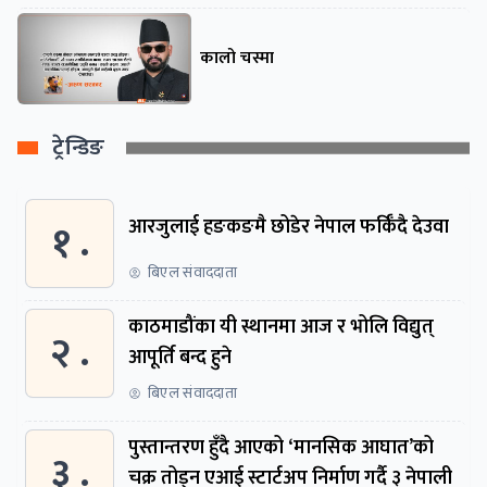
कालो चस्मा
ट्रेन्डिङ
१ .
आरजुलाई हङकङमै छोडेर नेपाल फर्किँदै देउवा
बिएल संवाददाता
काठमाडौंका यी स्थानमा आज र भोलि विद्युत्
२ .
आपूर्ति बन्द हुने
बिएल संवाददाता
पुस्तान्तरण हुँदै आएको ‘मानसिक आघात’को
३ .
चक्र तोड्न एआई स्टार्टअप निर्माण गर्दै ३ नेपाली