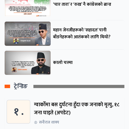
‘चार तारा’ र ‘रुख’ नै कांग्रेसको ब्रान्ड
महान जेनजीहरूको ‘सहादत’ पानी
बाँडनेहरूको आतंकको लागि थियो?
कालो चस्मा
ट्रेन्डिङ
ग्वार्काेमा बस दुर्घटना हुँदा एक जनाकाे मृत्यु, १८
१ .
जना घाइते (अपडेट)
सनीराज शाक्य