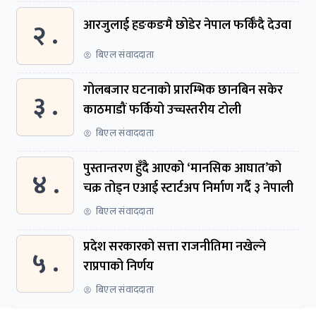
२ .
आरजुलाई हङकङमै छोडेर नेपाल फर्किँदै देउवा
बिएल संवाददाता
गोलबजार घटनाको प्रारम्भिक छानबिन सकेर
३ .
काठमाडौं फर्कियो उच्चस्तरीय टोली
बिएल संवाददाता
पुस्तान्तरण हुँदै आएको ‘मानसिक आघात’को
४ .
चक्र तोड्न एआई स्टार्टअप निर्माण गर्दै ३ नेपाली
बिएल संवाददाता
प्रदेश सरकारको सत्ता राजनीतिमा नखेल्ने
५ .
राप्रपाको निर्णय
बिएल संवाददाता