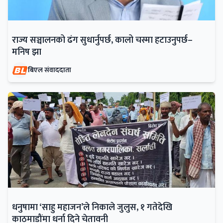
राज्य सञ्चालनको ढंग सुधार्नुपर्छ, कालो चस्मा हटाउनुपर्छ–
मनिष झा
बिएल संवाददाता
धनुषामा ‘साहु महाजन’ले निकाले जुलुस, १ गतेदेखि
काठमाडौंमा धर्ना दिने चेतावनी