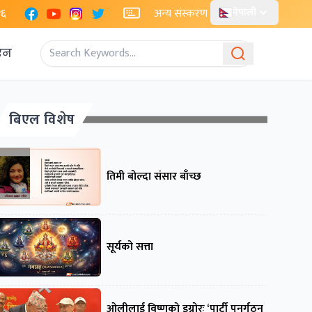
Facebook
YouTube
Instagram
X
२६
अन्य संस्करण
नेपाली
एन
बिएल विशेष
तिमी बोल्दा संसार बाँच्छ
सूर्यको सत्ता
ओलीलाई विष्णुको इग्नोरः ‘पार्टी पुनर्गठन