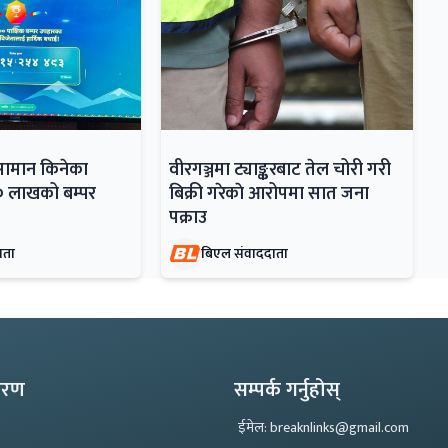
सामान किनेका
वीरगञ्जमा ट्याङ्करबाट तेल चोरी गरी
० लाखको बम्पर
बिक्री गरेकाे आरोपमा सात जना
पक्राउ
ाता
बिएल संवाददाता
्करण
सम्पर्क गर्नुहोस्
ईमेल: breaknlinks@gmail.com