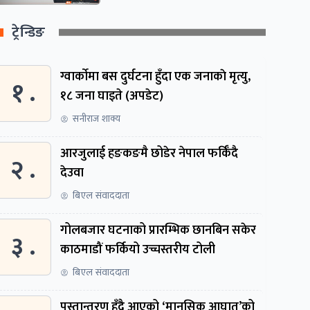
ट्रेन्डिङ
ग्वार्काेमा बस दुर्घटना हुँदा एक जनाकाे मृत्यु,
१ .
१८ जना घाइते (अपडेट)
सनीराज शाक्य
आरजुलाई हङकङमै छोडेर नेपाल फर्किँदै
२ .
देउवा
बिएल संवाददाता
गोलबजार घटनाको प्रारम्भिक छानबिन सकेर
३ .
काठमाडौं फर्कियो उच्चस्तरीय टोली
बिएल संवाददाता
पुस्तान्तरण हुँदै आएको ‘मानसिक आघात’को