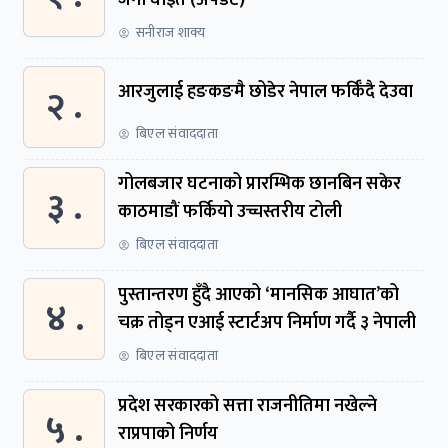
जना घाइते (अपडेट)
सनीराज शाक्य
२ .
आरजुलाई हङकङमै छोडेर नेपाल फर्किँदै देउवा
बिएल संवाददाता
गोलबजार घटनाको प्रारम्भिक छानबिन सकेर
३ .
काठमाडौं फर्कियो उच्चस्तरीय टोली
बिएल संवाददाता
पुस्तान्तरण हुँदै आएको ‘मानसिक आघात’को
४ .
चक्र तोड्न एआई स्टार्टअप निर्माण गर्दै ३ नेपाली
बिएल संवाददाता
प्रदेश सरकारको सत्ता राजनीतिमा नखेल्ने
५ .
राप्रपाको निर्णय