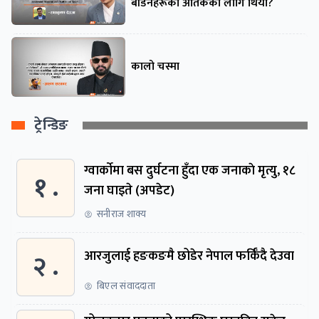
बाँडनेहरूको आतंकको लागि थियो?
कालो चस्मा
ट्रेन्डिङ
ग्वार्काेमा बस दुर्घटना हुँदा एक जनाकाे मृत्यु, १८
१ .
जना घाइते (अपडेट)
सनीराज शाक्य
२ .
आरजुलाई हङकङमै छोडेर नेपाल फर्किँदै देउवा
बिएल संवाददाता