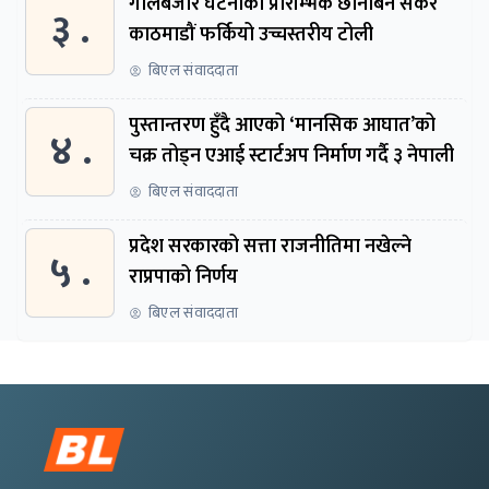
गोलबजार घटनाको प्रारम्भिक छानबिन सकेर
३ .
काठमाडौं फर्कियो उच्चस्तरीय टोली
बिएल संवाददाता
पुस्तान्तरण हुँदै आएको ‘मानसिक आघात’को
४ .
चक्र तोड्न एआई स्टार्टअप निर्माण गर्दै ३ नेपाली
बिएल संवाददाता
प्रदेश सरकारको सत्ता राजनीतिमा नखेल्ने
५ .
राप्रपाको निर्णय
बिएल संवाददाता