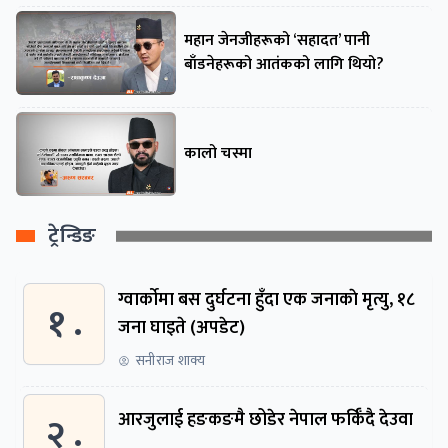
महान जेनजीहरूको ‘सहादत’ पानी
बाँडनेहरूको आतंकको लागि थियो?
कालो चस्मा
ट्रेन्डिङ
ग्वार्काेमा बस दुर्घटना हुँदा एक जनाकाे मृत्यु, १८
१ .
जना घाइते (अपडेट)
सनीराज शाक्य
२ .
आरजुलाई हङकङमै छोडेर नेपाल फर्किँदै देउवा