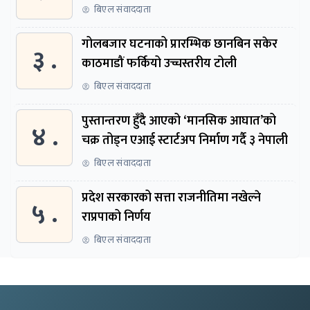
बिएल संवाददाता
गोलबजार घटनाको प्रारम्भिक छानबिन सकेर
३ .
काठमाडौं फर्कियो उच्चस्तरीय टोली
बिएल संवाददाता
पुस्तान्तरण हुँदै आएको ‘मानसिक आघात’को
४ .
चक्र तोड्न एआई स्टार्टअप निर्माण गर्दै ३ नेपाली
बिएल संवाददाता
प्रदेश सरकारको सत्ता राजनीतिमा नखेल्ने
५ .
राप्रपाको निर्णय
बिएल संवाददाता