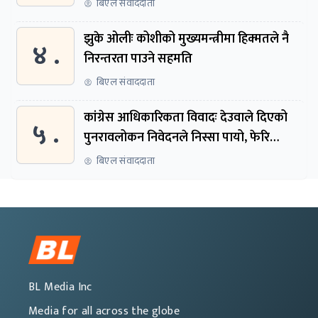
बिएल संवाददाता
झुके ओलीः कोशीको मुख्यमन्त्रीमा हिक्मतले नै
४ .
निरन्तरता पाउने सहमति
बिएल संवाददाता
कांग्रेस आधिकारिकता विवादः देउवाले दिएको
५ .
पुनरावलोकन निवेदनले निस्सा पायो, फेरि
सुरुदेखि सुनुवाइ हुने
बिएल संवाददाता
BL Media Inc
Media for all across the globe