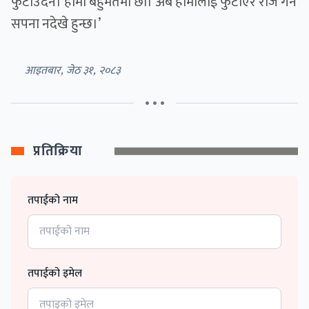
फुटाउँदैन। हामी बहुमतमा छौं। अब हामीलाई फुटाएर राज गर्ने
सपना नदेखे हुन्छ।’
आइतबार, जेठ ३१, २०८३
• • •
प्रतिक्रिया
तपाईको नाम
तपाईको इमेल