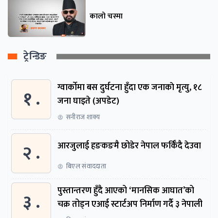
कालो चस्मा
ट्रेन्डिङ
ग्वार्काेमा बस दुर्घटना हुँदा एक जनाकाे मृत्यु, १८
१ .
जना घाइते (अपडेट)
सनीराज शाक्य
२ .
आरजुलाई हङकङमै छोडेर नेपाल फर्किँदै देउवा
बिएल संवाददाता
पुस्तान्तरण हुँदै आएको ‘मानसिक आघात’को
३ .
चक्र तोड्न एआई स्टार्टअप निर्माण गर्दै ३ नेपाली