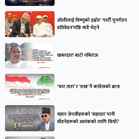
ओलीलाई विष्णुको इग्नोरः ‘पार्टी पुनर्गठन
प्रतिवेदन’पछि मात्रै भेट्ने
खबरदार! बाटो नबिराऊ
‘चार तारा’ र ‘रुख’ नै कांग्रेसको ब्रान्ड
महान जेनजीहरूको ‘सहादत’ पानी
बाँडनेहरूको आतंकको लागि थियो?