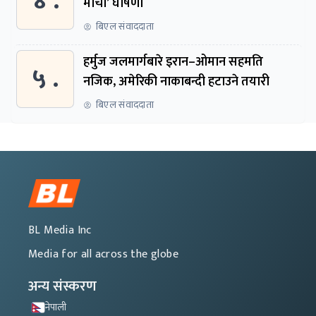
४ .
मोर्चा’ घोषणा
बिएल संवाददाता
हर्मुज जलमार्गबारे इरान–ओमान सहमति
५ .
नजिक, अमेरिकी नाकाबन्दी हटाउने तयारी
बिएल संवाददाता
BL Media Inc
Media for all across the globe
अन्य संस्करण
नेपाली