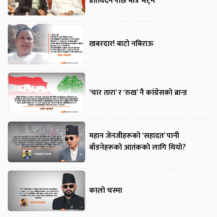
प्रतिवेदन’पछि मात्रै भेट्ने
खबरदार! बाटो नबिराऊ
‘चार तारा’ र ‘रुख’ नै कांग्रेसको ब्रान्ड
महान जेनजीहरूको ‘सहादत’ पानी
बाँडनेहरूको आतंकको लागि थियो?
कालो चस्मा