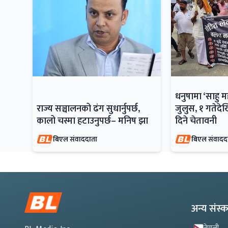
धनुषामा ‘साहु 
राज्य सञ्चालनको ढंग सुधार्नुपर्छ,
जुलुस, १ गतेदेख
कालो चस्मा हटाउनुपर्छ– मनिष झा
दिने चेतावनी
बिएल संवाददाता
बिएल संवादद
अन्य संस
नेपाली