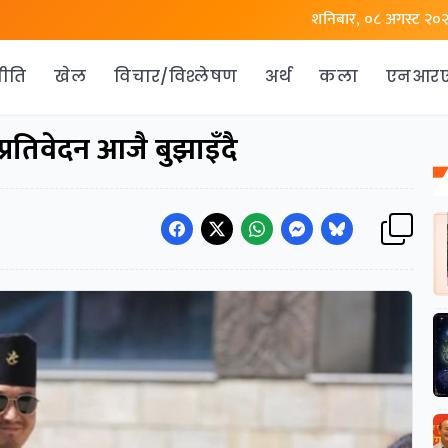
शनिबार, ०८ अगस्ट २०
ीति
खेल
विचार/विश्लेषण
अर्थ
कला
एनआर
रतिवेदन आजै बुझाइँदै