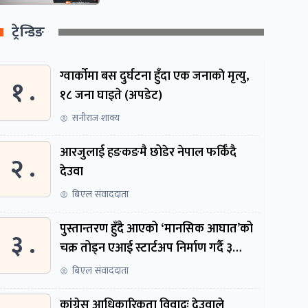
ट्रेन्डिङ
ग्वार्काेमा बस दुर्घटना हुँदा एक जनाकाे मृत्यु,
१ .
१८ जना घाइते (अपडेट)
सनीराज शाक्य
आरजुलाई हङकङमै छोडेर नेपाल फर्किँदै
२ .
देउवा
बिएल संवाददाता
पुस्तान्तरण हुँदै आएको ‘मानसिक आघात’को
३ .
चक्र तोड्न एआई स्टार्टअप निर्माण गर्दै ३
नेपाली
बिएल संवाददाता
कांग्रेस आधिकारिकता विवादः देउवाले