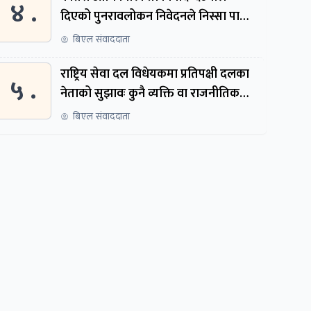
४ .
दिएको पुनरावलोकन निवेदनले निस्सा पायो,
फेरि सुरुदेखि सुनुवाइ हुने
बिएल संवाददाता
राष्ट्रिय सेवा दल विधेयकमा प्रतिपक्षी दलका
५ .
नेताको सुझावः कुनै व्यक्ति वा राजनीतिक
नेतृत्वबाट निर्देशित हुने संस्था नबनोस्
बिएल संवाददाता