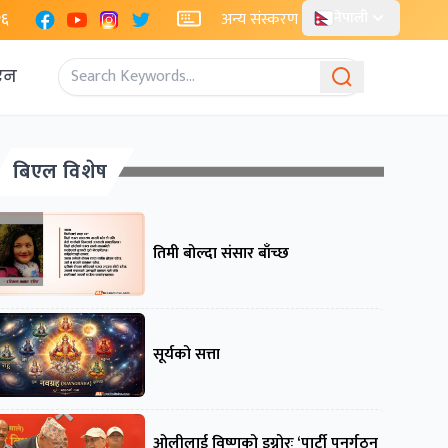
Facebook
YouTube
Instagram
X
२६
अन्य संस्करण
नेपाली
एन
बिएल विशेष
तिमी बोल्दा संसार बाँच्छ
सूर्यको सत्ता
ओलीलाई विष्णुको इग्नोरः ‘पार्टी पुनर्गठन