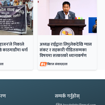
महाजन’ले निकाले
अध्यक्ष राईद्वारा लिपुलेकदेखि ग्यास
ि काठमाडौंमा धर्ना
संकट र सहकारी पीडितसम्मका
विषयमा सरकारको ध्यानाकर्षण
ाता
बिएल संवाददाता
्करण
सम्पर्क गर्नुहोस्
ईमेल: breaknlinks@gmail.com