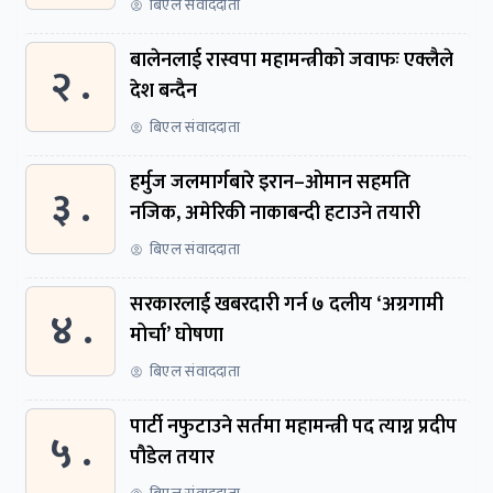
बिएल संवाददाता
बालेनलाई रास्वपा महामन्त्रीको जवाफः एक्लैले
२ .
देश बन्दैन
बिएल संवाददाता
हर्मुज जलमार्गबारे इरान–ओमान सहमति
३ .
नजिक, अमेरिकी नाकाबन्दी हटाउने तयारी
बिएल संवाददाता
सरकारलाई खबरदारी गर्न ७ दलीय ‘अग्रगामी
४ .
मोर्चा’ घोषणा
बिएल संवाददाता
पार्टी नफुटाउने सर्तमा महामन्त्री पद त्याग्न प्रदीप
५ .
पौडेल तयार