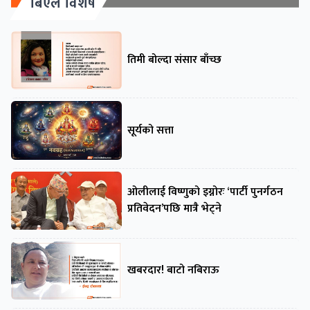
बिएल विशेष
तिमी बोल्दा संसार बाँच्छ
सूर्यको सत्ता
ओलीलाई विष्णुको इग्नोरः ‘पार्टी पुनर्गठन
प्रतिवेदन’पछि मात्रै भेट्ने
खबरदार! बाटो नबिराऊ