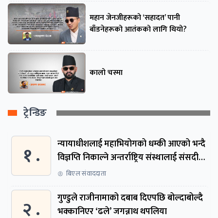
महान जेनजीहरूको ‘सहादत’ पानी
बाँडनेहरूको आतंकको लागि थियो?
कालो चस्मा
ट्रेन्डिङ
न्यायाधीशलाई महाभियोगको धम्की आएको भन्दै
१ .
विज्ञप्ति निकाल्ने अन्तर्राष्ट्रिय संस्थालाई संसदीय
समितिमा बोलाइयो
बिएल संवाददाता
गुण्डुले राजीनामाको दबाब दिएपछि बोल्दाबोल्दै
२ .
भक्कानिएर ‘ढले’ जगन्नाथ थपलिया