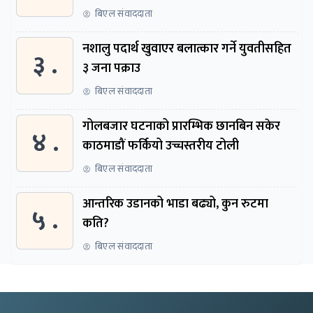
बिएल संवाददाता
नशालु पदार्थ खुवाएर बलात्कार गर्ने युवतीसहित
३ .
३ जना पक्राउ
बिएल संवाददाता
गोलबजार घटनाको प्रारम्भिक छानबिन सकेर
४ .
काठमाडौं फर्कियो उच्चस्तरीय टोली
बिएल संवाददाता
आन्तरिक उडानको भाडा बढ्यो, कुन रुटमा
५ .
कति?
बिएल संवाददाता