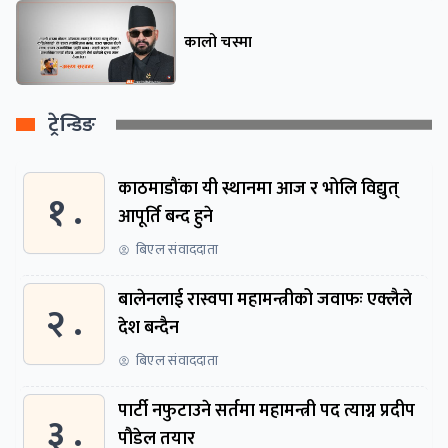
कालो चस्मा
ट्रेन्डिङ
काठमाडौंका यी स्थानमा आज र भोलि विद्युत्
१ .
आपूर्ति बन्द हुने
बिएल संवाददाता
बालेनलाई रास्वपा महामन्त्रीको जवाफः एक्लैले
२ .
देश बन्दैन
बिएल संवाददाता
पार्टी नफुटाउने सर्तमा महामन्त्री पद त्याग्न प्रदीप
३ .
पौडेल तयार