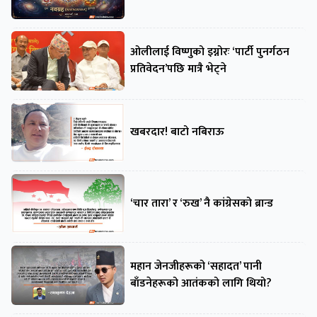
ओलीलाई विष्णुको इग्नोरः ‘पार्टी पुनर्गठन
प्रतिवेदन’पछि मात्रै भेट्ने
खबरदार! बाटो नबिराऊ
‘चार तारा’ र ‘रुख’ नै कांग्रेसको ब्रान्ड
महान जेनजीहरूको ‘सहादत’ पानी
बाँडनेहरूको आतंकको लागि थियो?