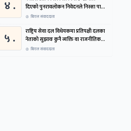
४ .
दिएको पुनरावलोकन निवेदनले निस्सा पायो,
फेरि सुरुदेखि सुनुवाइ हुने
बिएल संवाददाता
राष्ट्रिय सेवा दल विधेयकमा प्रतिपक्षी दलका
५ .
नेताको सुझावः कुनै व्यक्ति वा राजनीतिक
नेतृत्वबाट निर्देशित हुने संस्था नबनोस्
बिएल संवाददाता