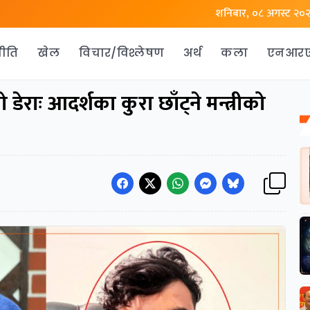
शनिबार, ०८ अगस्ट २०
ीति
खेल
विचार/विश्लेषण
अर्थ
कला
एनआर
ेराः आदर्शका कुरा छाँट्ने मन्त्रीको