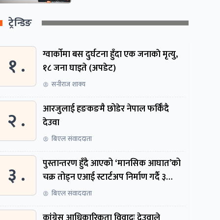
ट्रेन्डिङ
ग्वार्काेमा बस दुर्घटना हुँदा एक जनाकाे मृत्यु,
१ .
१८ जना घाइते (अपडेट)
सनीराज शाक्य
आरजुलाई हङकङमै छोडेर नेपाल फर्किँदै
२ .
देउवा
बिएल संवाददाता
पुस्तान्तरण हुँदै आएको ‘मानसिक आघात’को
३ .
चक्र तोड्न एआई स्टार्टअप निर्माण गर्दै ३
नेपाली
बिएल संवाददाता
कांग्रेस आधिकारिकता विवादः देउवाले