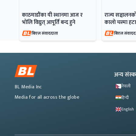
काठमाडौंका यी स्थानमा आज र
राज्य सञ्चालनको 
भोलि विद्युत् आपूर्ति बन्द हुने
कालो चस्मा हटा
बिएल संवाददाता
बिएल संवादद
अन्य संस
नेपाली
BL Media Inc
Media for all across the globe
हिन्दी
English