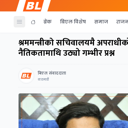
ब्रेक
बिएल विशेष
समाज
राजन
Open menu
श्रममन्त्रीको सचिवालयमै अपराधीको ड
नैतिकतामाथि उठ्यो गम्भीर प्रश्न
बिएल संवाददाता
काठमाडौं