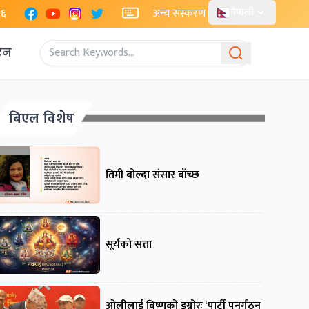
Facebook
YouTube
Instagram
X
२६
अन्य संस्करण
नेपाली
एन
बिएल विशेष
तिमी बोल्दा संसार बाँच्छ
सूर्यको सत्ता
ओलीलाई विष्णुको इग्नोरः ‘पार्टी पुनर्गठन