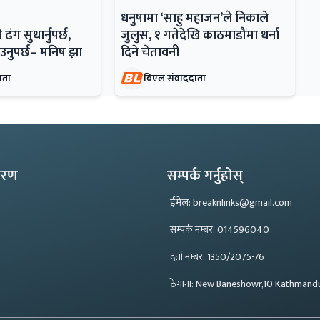
धनुषामा ‘साहु महाजन’ले निकाले
ढंग सुधार्नुपर्छ,
जुलुस, १ गतेदेखि काठमाडौंमा धर्ना
उनुपर्छ– मनिष झा
दिने चेतावनी
ाता
बिएल संवाददाता
्करण
सम्पर्क गर्नुहोस्
ईमेल: breaknlinks@gmail.com
सम्पर्क नम्बर: 014596040
दर्ता नम्बर: 1350/2075-76
ठेगाना: New Baneshowr,10 Kathmand