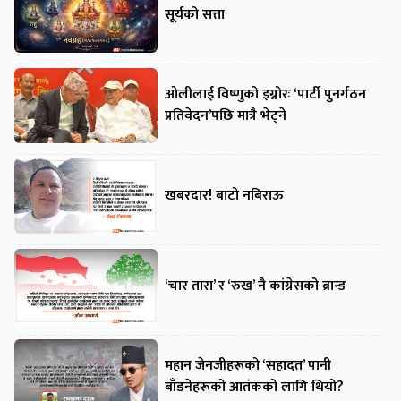
सूर्यको सत्ता
ओलीलाई विष्णुको इग्नोरः ‘पार्टी पुनर्गठन
प्रतिवेदन’पछि मात्रै भेट्ने
खबरदार! बाटो नबिराऊ
‘चार तारा’ र ‘रुख’ नै कांग्रेसको ब्रान्ड
महान जेनजीहरूको ‘सहादत’ पानी
बाँडनेहरूको आतंकको लागि थियो?