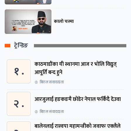
कालो चस्मा
ट्रेन्डिङ
काठमाडौंका यी स्थानमा आज र भोलि विद्युत्
१ .
आपूर्ति बन्द हुने
बिएल संवाददाता
२ .
आरजुलाई हङकङमै छोडेर नेपाल फर्किँदै देउवा
बिएल संवाददाता
बालेनलाई रास्वपा महामन्त्रीको जवाफः एक्लैले