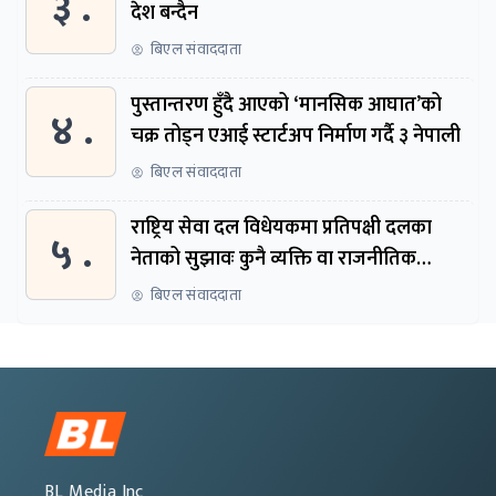
३ .
देश बन्दैन
बिएल संवाददाता
पुस्तान्तरण हुँदै आएको ‘मानसिक आघात’को
४ .
चक्र तोड्न एआई स्टार्टअप निर्माण गर्दै ३ नेपाली
बिएल संवाददाता
राष्ट्रिय सेवा दल विधेयकमा प्रतिपक्षी दलका
५ .
नेताको सुझावः कुनै व्यक्ति वा राजनीतिक
नेतृत्वबाट निर्देशित हुने संस्था नबनोस्
बिएल संवाददाता
BL Media Inc