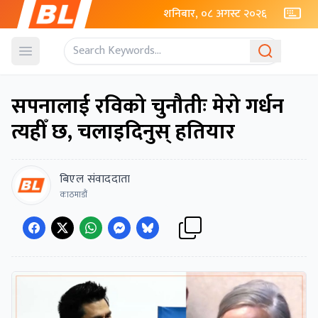
शनिबार, ०८ अगस्ट २०२६
Open menu
सपनालाई रविको चुनौतीः मेरो गर्धन
त्यहीँ छ, चलाइदिनुस् हतियार
बिएल संवाददाता
काठमाडौं