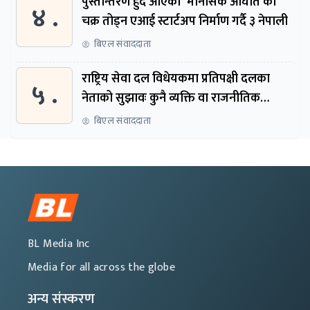
पुस्तान्तरण हुँदै आएको ‘मानसिक आघात’को
४ .
चक्र तोड्न एआई स्टार्टअप निर्माण गर्दै ३ नेपाली
बिएल संवाददाता
राष्ट्रिय सेवा दल विधेयकमा प्रतिपक्षी दलका
५ .
नेताको सुझावः कुनै व्यक्ति वा राजनीतिक
नेतृत्वबाट निर्देशित हुने संस्था नबनोस्
बिएल संवाददाता
BL Media Inc
Media for all across the globe
अन्य संस्करण