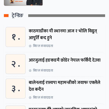
ट्रेन्डिङ
काठमाडौंका यी स्थानमा आज र भोलि विद्युत्
१ .
आपूर्ति बन्द हुने
बिएल संवाददाता
२ .
आरजुलाई हङकङमै छोडेर नेपाल फर्किँदै देउवा
बिएल संवाददाता
बालेनलाई रास्वपा महामन्त्रीको जवाफः एक्लैले
३ .
देश बन्दैन
बिएल संवाददाता