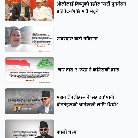
ओलीलाई विष्णुको इग्नोरः ‘पार्टी पुनर्गठन
प्रतिवेदन’पछि मात्रै भेट्ने
खबरदार! बाटो नबिराऊ
‘चार तारा’ र ‘रुख’ नै कांग्रेसको ब्रान्ड
महान जेनजीहरूको ‘सहादत’ पानी
बाँडनेहरूको आतंकको लागि थियो?
कालो चस्मा