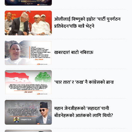
ओलीलाई विष्णुको इग्नोरः ‘पार्टी पुनर्गठन
प्रतिवेदन’पछि मात्रै भेट्ने
खबरदार! बाटो नबिराऊ
‘चार तारा’ र ‘रुख’ नै कांग्रेसको ब्रान्ड
महान जेनजीहरूको ‘सहादत’ पानी
बाँडनेहरूको आतंकको लागि थियो?