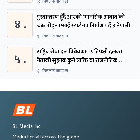
बिएल संवाददाता
पुस्तान्तरण हुँदै आएको ‘मानसिक आघात’को
४ .
चक्र तोड्न एआई स्टार्टअप निर्माण गर्दै ३ नेपाली
बिएल संवाददाता
राष्ट्रिय सेवा दल विधेयकमा प्रतिपक्षी दलका
५ .
नेताको सुझावः कुनै व्यक्ति वा राजनीतिक
नेतृत्वबाट निर्देशित हुने संस्था नबनोस्
बिएल संवाददाता
BL Media Inc
Media for all across the globe