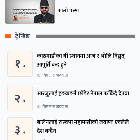
कालो चस्मा
ट्रेन्डिङ
काठमाडौंका यी स्थानमा आज र भोलि विद्युत्
१ .
आपूर्ति बन्द हुने
बिएल संवाददाता
२ .
आरजुलाई हङकङमै छोडेर नेपाल फर्किँदै देउवा
बिएल संवाददाता
बालेनलाई रास्वपा महामन्त्रीको जवाफः एक्लैले
३ .
देश बन्दैन