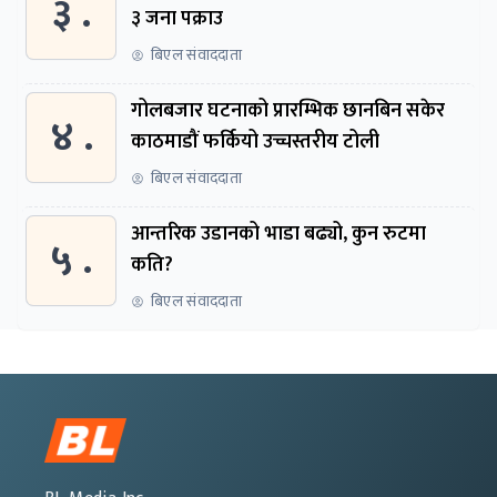
३ .
३ जना पक्राउ
बिएल संवाददाता
गोलबजार घटनाको प्रारम्भिक छानबिन सकेर
४ .
काठमाडौं फर्कियो उच्चस्तरीय टोली
बिएल संवाददाता
आन्तरिक उडानको भाडा बढ्यो, कुन रुटमा
५ .
कति?
बिएल संवाददाता