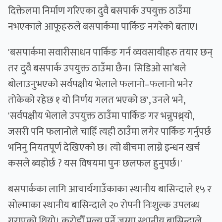
दिक्तेलमा निर्माण गरिएका दुवै बसपार्क उपयुक्त ठाउँमा
नभएकाले आफूहरुले बसपार्कमा पार्किङ नगरेको बताए।
'बसपार्कमा सवारीसाधन पार्किङ गर्न व्यवसायीहरु तयार छन्
तर दुवै बसपार्क उपयुक्त ठाउँमा छैन। सिडिओ सा’बले
बोलाउनुभएको सर्वपक्षीय भेलाले फलानो–फलानो भनेर
तोकेको रहेछ १ यो निर्णय गलत भएको छ', उनले भने,
'सर्वपक्षीय भेलाले उपयुक्त ठाउँमा पार्किङ गर भन्नुपथ्र्यो,
जसरी पनि फलानोले चाहिँ त्यही ठाउँमा लगेर पार्किङ गर्नुपर्छ
भनिनु नियतपूर्ण देखिएको छ। त्यो बीचमा लाग्ने इन्धन खर्च
कसले ब्यहोर्छ ? यस विषयमा पुनः छलफल हुनुपर्छ।'
बसपार्कका लागि आचार्यगाउँकाका स्थानीय बासिन्दाले १५ र
सोल्माका स्थानीय बासिन्दाले २० रोपनी निःशुल्क उपलब्ध
गराएको थियो। करोडौँ मूल्य पर्ने जग्गा स्थानीय बासिन्दाले