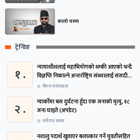
कालो चस्मा
ट्रेन्डिङ
न्यायाधीशलाई महाभियोगको धम्की आएको भन्दै
१ .
विज्ञप्ति निकाल्ने अन्तर्राष्ट्रिय संस्थालाई संसदीय
समितिमा बोलाइयो
बिएल संवाददाता
ग्वार्काेमा बस दुर्घटना हुँदा एक जनाकाे मृत्यु, १८
२ .
जना घाइते (अपडेट)
सनीराज शाक्य
नशालु पदार्थ खुवाएर बलात्कार गर्ने युवतीसहित