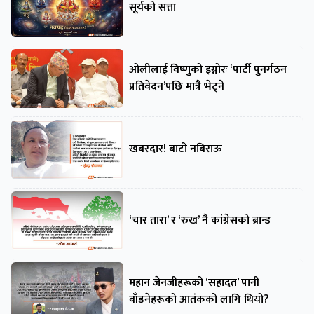
सूर्यको सत्ता
ओलीलाई विष्णुको इग्नोरः ‘पार्टी पुनर्गठन
प्रतिवेदन’पछि मात्रै भेट्ने
खबरदार! बाटो नबिराऊ
‘चार तारा’ र ‘रुख’ नै कांग्रेसको ब्रान्ड
महान जेनजीहरूको ‘सहादत’ पानी
बाँडनेहरूको आतंकको लागि थियो?