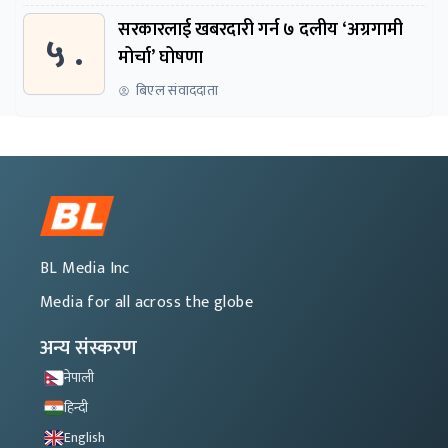
सरकारलाई खबरदारी गर्न ७ दलीय ‘अग्रगामी
५ .
मोर्चा’ घोषणा
बिएल संवाददाता
BL Media Inc
Media for all across the globe
अन्य संस्करण
नेपाली
हिन्दी
English