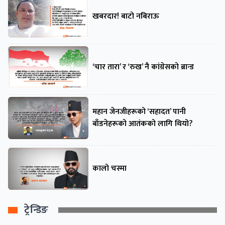
खबरदार! बाटो नबिराऊ
‘चार तारा’ र ‘रुख’ नै कांग्रेसको ब्रान्ड
महान जेनजीहरूको ‘सहादत’ पानी
बाँडनेहरूको आतंकको लागि थियो?
कालो चस्मा
ट्रेन्डिङ