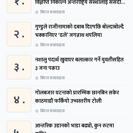
१ .
विज्ञप्ति निकाल्ने अन्तर्राष्ट्रिय संस्थालाई संसदीय
समितिमा बोलाइयो
बिएल संवाददाता
गुण्डुले राजीनामाको दबाब दिएपछि बोल्दाबोल्दै
२ .
भक्कानिएर ‘ढले’ जगन्नाथ थपलिया
बिएल संवाददाता
नशालु पदार्थ खुवाएर बलात्कार गर्ने युवतीसहित
३ .
३ जना पक्राउ
बिएल संवाददाता
गोलबजार घटनाको प्रारम्भिक छानबिन सकेर
४ .
काठमाडौं फर्कियो उच्चस्तरीय टोली
बिएल संवाददाता
आन्तरिक उडानको भाडा बढ्यो, कुन रुटमा
५ .