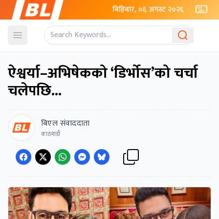
बिहिबार, ०६ अगस्ट २०२६
Open menu
ऐश्वर्या–अभिषेकको ‘डिर्भोस’को चर्चा
चलेपछि...
बिएल संवाददाता
काठमाडाैं