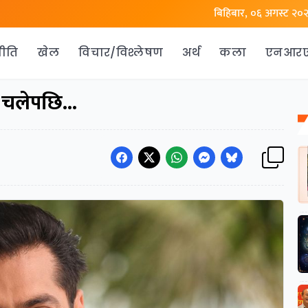
बिहिबार, ०६ अगस्ट २०
ीति
खेल
विचार/विश्लेषण
अर्थ
कला
एनआर
 चलेपछि...