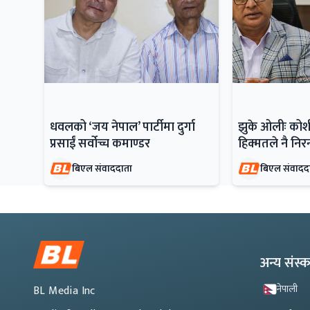
धवलको ‘जय नेपाल’ पार्टीमा दुर्गा
झुके ओलीः कोशीक
प्रसाईं सर्वोच्च कमाण्डर
हिक्मतले नै नि
बिएल संवाददाता
बिएल संवादद
अन्य संस
नेपाली
BL Media Inc