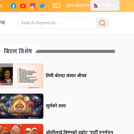
Facebook
YouTube
Instagram
X
२६
अन्य संस्करण
नेपाली
एन
बिएल विशेष
तिमी बोल्दा संसार बाँच्छ
सूर्यको सत्ता
ओलीलाई विष्णुको इग्नोरः ‘पार्टी पुनर्गठन