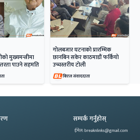
गोलबजार घटनाको प्रारम्भिक
ो मुख्यमन्त्रीमा
छानबिन सकेर काठमाडौं फर्कियो
रन्तरता पाउने सहमति
उच्चस्तरीय टोली
ाता
बिएल संवाददाता
्करण
सम्पर्क गर्नुहोस्
ईमेल: breaknlinks@gmail.com