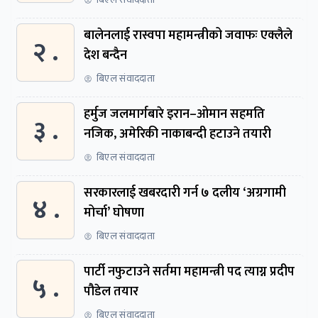
बालेनलाई रास्वपा महामन्त्रीको जवाफः एक्लैले
२ .
देश बन्दैन
बिएल संवाददाता
हर्मुज जलमार्गबारे इरान–ओमान सहमति
३ .
नजिक, अमेरिकी नाकाबन्दी हटाउने तयारी
बिएल संवाददाता
सरकारलाई खबरदारी गर्न ७ दलीय ‘अग्रगामी
४ .
मोर्चा’ घोषणा
बिएल संवाददाता
पार्टी नफुटाउने सर्तमा महामन्त्री पद त्याग्न प्रदीप
५ .
पौडेल तयार
बिएल संवाददाता