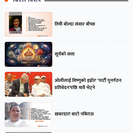
बिएल विशेष
तिमी बोल्दा संसार बाँच्छ
सूर्यको सत्ता
ओलीलाई विष्णुको इग्नोरः ‘पार्टी पुनर्गठन
प्रतिवेदन’पछि मात्रै भेट्ने
खबरदार! बाटो नबिराऊ