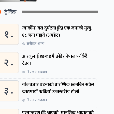
ट्रेन्डिङ
ग्वार्काेमा बस दुर्घटना हुँदा एक जनाकाे मृत्यु,
१ .
१८ जना घाइते (अपडेट)
सनीराज शाक्य
आरजुलाई हङकङमै छोडेर नेपाल फर्किँदै
२ .
देउवा
बिएल संवाददाता
गोलबजार घटनाको प्रारम्भिक छानबिन सकेर
३ .
काठमाडौं फर्कियो उच्चस्तरीय टोली
बिएल संवाददाता
पुस्तान्तरण हुँदै आएको ‘मानसिक आघात’को