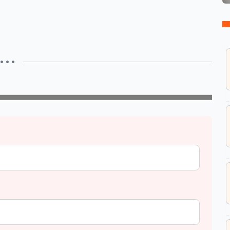
• • •