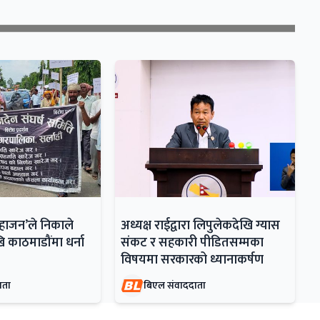
महाजन’ले निकाले
अध्यक्ष राईद्वारा लिपुलेकदेखि ग्यास
ि काठमाडौंमा धर्ना
संकट र सहकारी पीडितसम्मका
विषयमा सरकारको ध्यानाकर्षण
ाता
बिएल संवाददाता