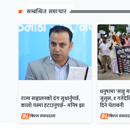
सम्बन्धित समाचार
धनुषामा ‘साहु 
राज्य सञ्चालनको ढंग सुधार्नुपर्छ,
जुलुस, १ गतेदेख
कालो चस्मा हटाउनुपर्छ– मनिष झा
दिने चेतावनी
बिएल संवाददाता
बिएल संवादद