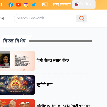
Facebook
YouTube
Instagram
X
२६
अन्य संस्करण
नेपाली
एन
बिएल विशेष
तिमी बोल्दा संसार बाँच्छ
सूर्यको सत्ता
ओलीलाई विष्णुको इग्नोरः ‘पार्टी पुनर्गठन