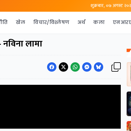
शुक्रबार, ०७ अगस्ट २०
ीति
खेल
विचार/विश्लेषण
अर्थ
कला
एनआर
– नविना लामा