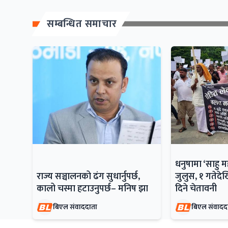
सम्बन्धित समाचार
धनुषामा ‘साहु 
राज्य सञ्चालनको ढंग सुधार्नुपर्छ,
जुलुस, १ गतेदेख
कालो चस्मा हटाउनुपर्छ– मनिष झा
दिने चेतावनी
बिएल संवाददाता
बिएल संवादद