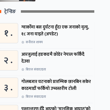
ट्रेन्डिङ
ग्वार्काेमा बस दुर्घटना हुँदा एक जनाकाे मृत्यु,
१ .
१८ जना घाइते (अपडेट)
सनीराज शाक्य
आरजुलाई हङकङमै छोडेर नेपाल फर्किँदै
२ .
देउवा
बिएल संवाददाता
गोलबजार घटनाको प्रारम्भिक छानबिन सकेर
३ .
काठमाडौं फर्कियो उच्चस्तरीय टोली
बिएल संवाददाता
पुस्तान्तरण हुँदै आएको ‘मानसिक आघात’को