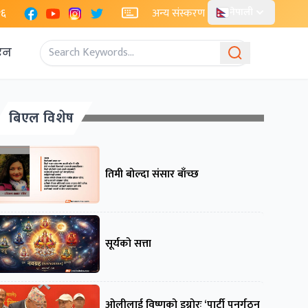
Facebook
YouTube
Instagram
X
२६
अन्य संस्करण
नेपाली
एन
बिएल विशेष
तिमी बोल्दा संसार बाँच्छ
सूर्यको सत्ता
ओलीलाई विष्णुको इग्नोरः ‘पार्टी पुनर्गठन