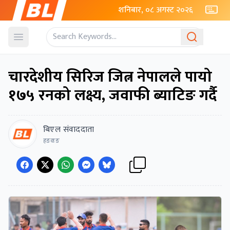
शनिबार, ०८ अगस्ट २०२६
Open menu
चारदेशीय सिरिज जित्न नेपालले पायो
१७५ रनको लक्ष्य, जवाफी ब्याटिङ गर्दै
बिएल संवाददाता
हङकङ