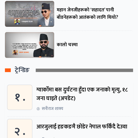
महान जेनजीहरूको ‘सहादत’ पानी
बाँडनेहरूको आतंकको लागि थियो?
कालो चस्मा
ट्रेन्डिङ
ग्वार्काेमा बस दुर्घटना हुँदा एक जनाकाे मृत्यु, १८
१ .
जना घाइते (अपडेट)
सनीराज शाक्य
२ .
आरजुलाई हङकङमै छोडेर नेपाल फर्किँदै देउवा