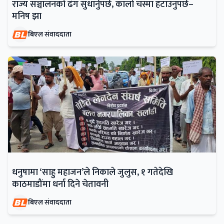
राज्य सञ्चालनको ढंग सुधार्नुपर्छ, कालो चस्मा हटाउनुपर्छ–
मनिष झा
बिएल संवाददाता
धनुषामा ‘साहु महाजन’ले निकाले जुलुस, १ गतेदेखि
काठमाडौंमा धर्ना दिने चेतावनी
बिएल संवाददाता