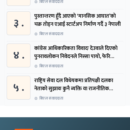
बिएल संवाददाता
पुस्तान्तरण हुँदै आएको ‘मानसिक आघात’को
३ .
चक्र तोड्न एआई स्टार्टअप निर्माण गर्दै ३ नेपाली
बिएल संवाददाता
कांग्रेस आधिकारिकता विवादः देउवाले दिएको
४ .
पुनरावलोकन निवेदनले निस्सा पायो, फेरि
सुरुदेखि सुनुवाइ हुने
बिएल संवाददाता
राष्ट्रिय सेवा दल विधेयकमा प्रतिपक्षी दलका
५ .
नेताको सुझावः कुनै व्यक्ति वा राजनीतिक
नेतृत्वबाट निर्देशित हुने संस्था नबनोस्
बिएल संवाददाता