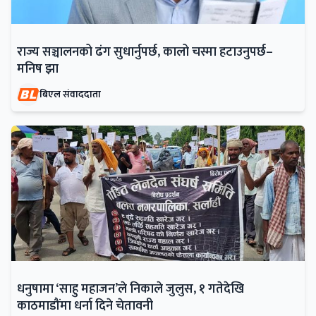
राज्य सञ्चालनको ढंग सुधार्नुपर्छ, कालो चस्मा हटाउनुपर्छ–
मनिष झा
बिएल संवाददाता
धनुषामा ‘साहु महाजन’ले निकाले जुलुस, १ गतेदेखि
काठमाडौंमा धर्ना दिने चेतावनी