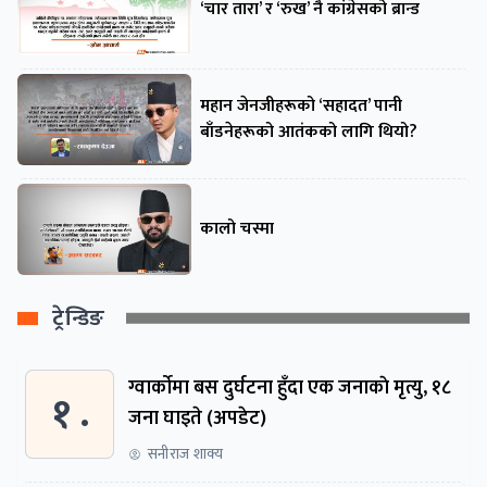
‘चार तारा’ र ‘रुख’ नै कांग्रेसको ब्रान्ड
महान जेनजीहरूको ‘सहादत’ पानी
बाँडनेहरूको आतंकको लागि थियो?
कालो चस्मा
ट्रेन्डिङ
ग्वार्काेमा बस दुर्घटना हुँदा एक जनाकाे मृत्यु, १८
१ .
जना घाइते (अपडेट)
सनीराज शाक्य