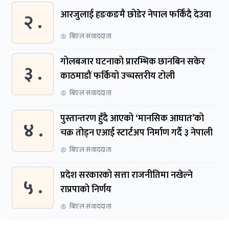
२ .
आरजुलाई हङकङमै छोडेर नेपाल फर्किँदै देउवा
बिएल संवाददाता
गोलबजार घटनाको प्रारम्भिक छानबिन सकेर
३ .
काठमाडौं फर्कियो उच्चस्तरीय टोली
बिएल संवाददाता
पुस्तान्तरण हुँदै आएको ‘मानसिक आघात’को
४ .
चक्र तोड्न एआई स्टार्टअप निर्माण गर्दै ३ नेपाली
बिएल संवाददाता
प्रदेश सरकारको सत्ता राजनीतिमा नखेल्ने
५ .
राप्रपाको निर्णय
बिएल संवाददाता