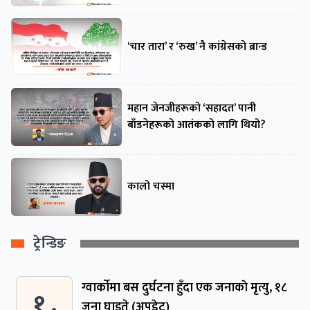
‘चार तारा’ र ‘रुख’ नै कांग्रेसको ब्रान्ड
महान जेनजीहरूको ‘सहादत’ पानी
बाँडनेहरूको आतंकको लागि थियो?
कालो चस्मा
ट्रेन्डिङ
ग्वार्काेमा बस दुर्घटना हुँदा एक जनाकाे मृत्यु, १८
१ .
जना घाइते (अपडेट)