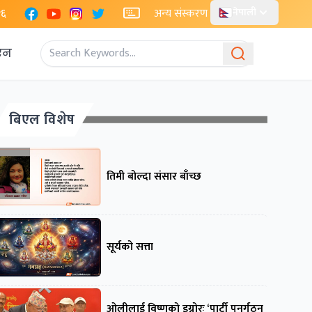
Facebook
YouTube
Instagram
X
२६
अन्य संस्करण
नेपाली
एन
बिएल विशेष
तिमी बोल्दा संसार बाँच्छ
सूर्यको सत्ता
ओलीलाई विष्णुको इग्नोरः ‘पार्टी पुनर्गठन