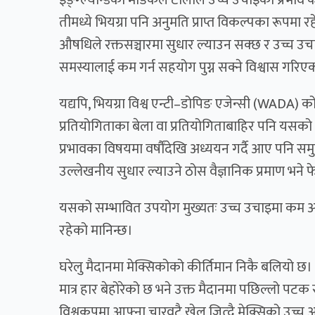
तीमध्ये भियग्रा पनि अनुमति प्राप्त विकल्पका रूपम
औषधिले रक्तसञ्चारमा सुधार ल्याउन सक्छ र उच्च 
समस्यालाई कम गर्न सहयोग पुग्न सक्ने विश्वास गरिए
यद्यपि, भियग्रा विश्व एन्टी–डोपिङ एजेन्सी (WADA) क
प्रतियोगिताका बेला वा प्रतियोगिताबाहिर पनि यसको प
प्रभावका विषयमा वर्षौंदेखि अध्ययन गर्दै आए पनि सम
उल्लेखनीय सुधार ल्याउने ठोस वैज्ञानिक प्रमाण भने 
यसको सम्भावित उपयोग मुख्यतः उच्च उचाइमा कम अक्
रहेको मानिन्छ।
घरेलु मैदानमा मेक्सिकोको कीर्तिमान निकै बलियो छ। 
मात्र हार बेहोरेको छ भने उक्त मैदानमा पछिल्लो पट
विश्वकपमा आफ्ना चारवटै खेल जित्दै मेक्सिको उच्च 