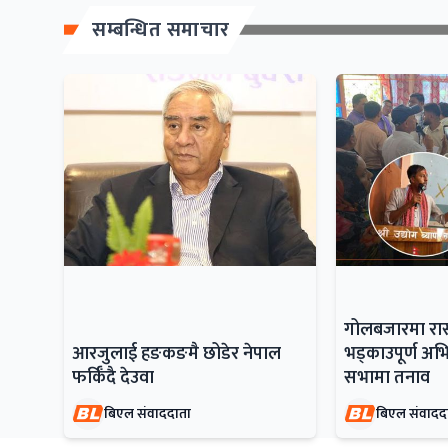
सम्बन्धित समाचार
गोलबजारमा रास
आरजुलाई हङकङमै छोडेर नेपाल
भड्काउपूर्ण अभिव्
फर्किँदै देउवा
सभामा तनाव
बिएल संवाददाता
बिएल संवादद