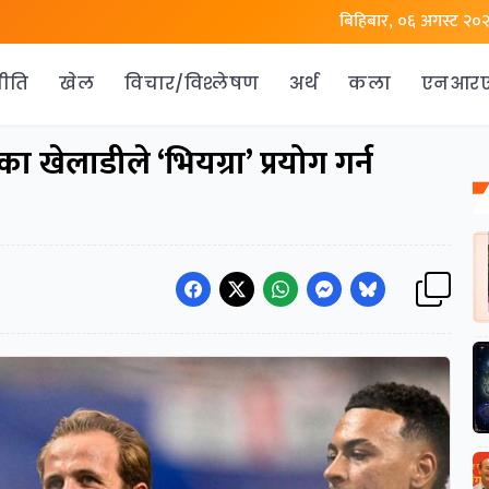
बिहिबार, ०६ अगस्ट २०
ीति
खेल
विचार/विश्लेषण
अर्थ
कला
एनआर
का खेलाडीले ‘भियग्रा’ प्रयोग गर्न