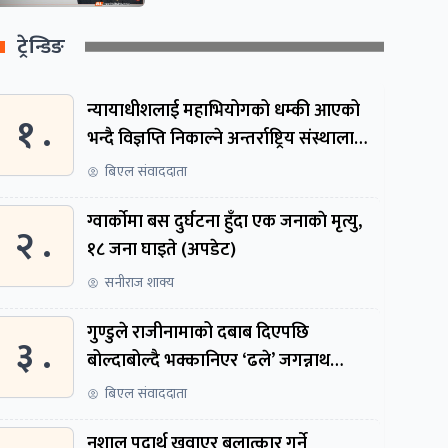
ट्रेन्डिङ
न्यायाधीशलाई महाभियोगको धम्की आएको
१ .
भन्दै विज्ञप्ति निकाल्ने अन्तर्राष्ट्रिय संस्थालाई
संसदीय समितिमा बोलाइयो
बिएल संवाददाता
ग्वार्काेमा बस दुर्घटना हुँदा एक जनाकाे मृत्यु,
२ .
१८ जना घाइते (अपडेट)
सनीराज शाक्य
गुण्डुले राजीनामाको दबाब दिएपछि
३ .
बोल्दाबोल्दै भक्कानिएर ‘ढले’ जगन्नाथ
थपलिया
बिएल संवाददाता
नशालु पदार्थ खुवाएर बलात्कार गर्ने