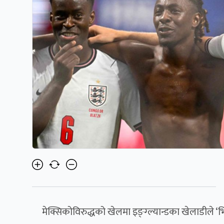
मेक्सिकोविरुद्धको खेलमा इङ्ग्ल्यान्डका खेलाडीले ‘भि