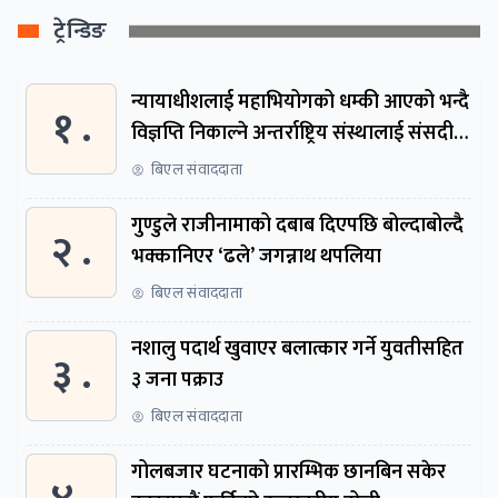
ट्रेन्डिङ
न्यायाधीशलाई महाभियोगको धम्की आएको भन्दै
१ .
विज्ञप्ति निकाल्ने अन्तर्राष्ट्रिय संस्थालाई संसदीय
समितिमा बोलाइयो
बिएल संवाददाता
गुण्डुले राजीनामाको दबाब दिएपछि बोल्दाबोल्दै
२ .
भक्कानिएर ‘ढले’ जगन्नाथ थपलिया
बिएल संवाददाता
नशालु पदार्थ खुवाएर बलात्कार गर्ने युवतीसहित
३ .
३ जना पक्राउ
बिएल संवाददाता
गोलबजार घटनाको प्रारम्भिक छानबिन सकेर