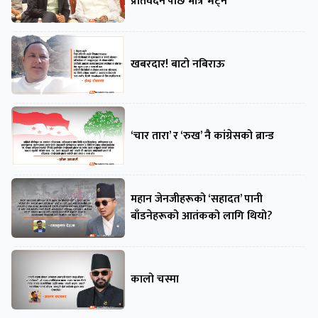
प्रतिवेदन’पछि मात्रै भेट्ने
खबरदार! बाटो नबिराऊ
‘चार तारा’ र ‘रुख’ नै कांग्रेसको ब्रान्ड
महान जेनजीहरूको ‘सहादत’ पानी
बाँडनेहरूको आतंकको लागि थियो?
कालो चस्मा