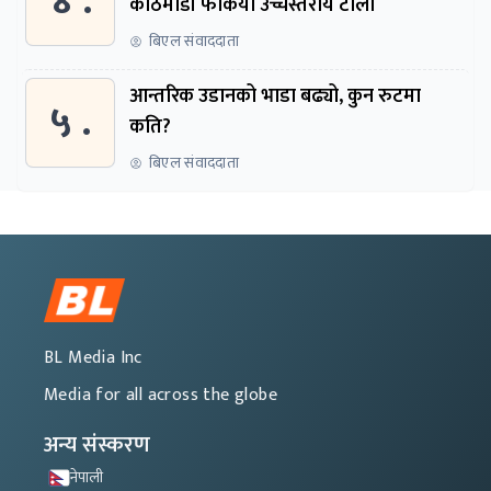
४ .
काठमाडौं फर्कियो उच्चस्तरीय टोली
बिएल संवाददाता
आन्तरिक उडानको भाडा बढ्यो, कुन रुटमा
५ .
कति?
बिएल संवाददाता
BL Media Inc
Media for all across the globe
अन्य संस्करण
नेपाली