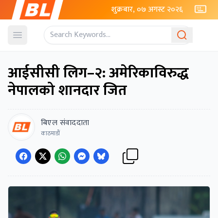
शुक्रबार, ०७ अगस्ट २०२६
Open menu
आईसीसी लिग–२: अमेरिकाविरुद्ध
नेपालको शानदार जित
बिएल संवाददाता
काठमाडाैं