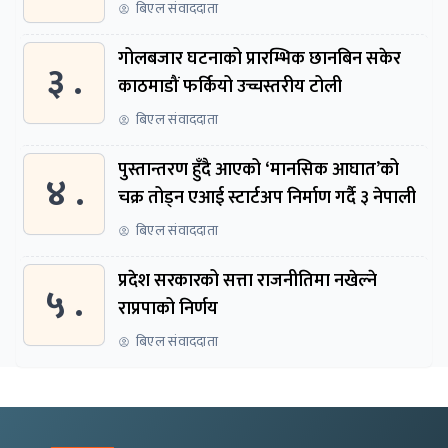
बिएल संवाददाता
गोलबजार घटनाको प्रारम्भिक छानबिन सकेर
३ .
काठमाडौं फर्कियो उच्चस्तरीय टोली
बिएल संवाददाता
पुस्तान्तरण हुँदै आएको ‘मानसिक आघात’को
४ .
चक्र तोड्न एआई स्टार्टअप निर्माण गर्दै ३ नेपाली
बिएल संवाददाता
प्रदेश सरकारको सत्ता राजनीतिमा नखेल्ने
५ .
राप्रपाको निर्णय
बिएल संवाददाता