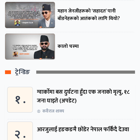
महान जेनजीहरूको ‘सहादत’ पानी
बाँडनेहरूको आतंकको लागि थियो?
कालो चस्मा
ट्रेन्डिङ
ग्वार्काेमा बस दुर्घटना हुँदा एक जनाकाे मृत्यु, १८
१ .
जना घाइते (अपडेट)
सनीराज शाक्य
२ .
आरजुलाई हङकङमै छोडेर नेपाल फर्किँदै देउवा