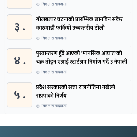
बिएल संवाददाता
गोलबजार घटनाको प्रारम्भिक छानबिन सकेर
३ .
काठमाडौं फर्कियो उच्चस्तरीय टोली
बिएल संवाददाता
पुस्तान्तरण हुँदै आएको ‘मानसिक आघात’को
४ .
चक्र तोड्न एआई स्टार्टअप निर्माण गर्दै ३ नेपाली
बिएल संवाददाता
प्रदेश सरकारको सत्ता राजनीतिमा नखेल्ने
५ .
राप्रपाको निर्णय
बिएल संवाददाता