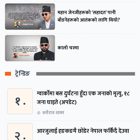
महान जेनजीहरूको ‘सहादत’ पानी
बाँडनेहरूको आतंकको लागि थियो?
कालो चस्मा
ट्रेन्डिङ
ग्वार्काेमा बस दुर्घटना हुँदा एक जनाकाे मृत्यु, १८
१ .
जना घाइते (अपडेट)
सनीराज शाक्य
२ .
आरजुलाई हङकङमै छोडेर नेपाल फर्किँदै देउवा