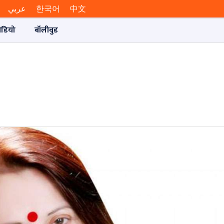
عربي
한국어
中文
ीडियो
बॉलीवुड