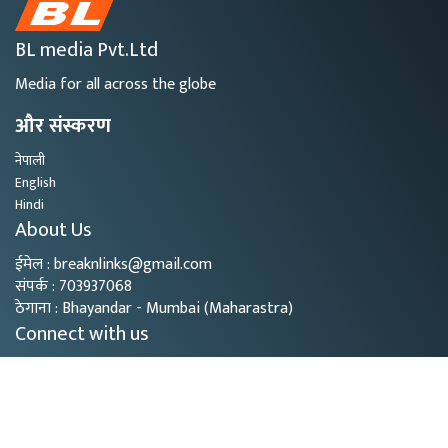
BL media Pvt.Ltd
Media for all across the globe
और संस्करण
नेपाली
English
Hindi
About Us
ईमेल : breaknlinks@gmail.com
संपर्क : 703937068
ठेगाना : Bhayandar - Mumbai (Maharastra)
Connect with us
Copyright © 2026
- BL Media. All rights reserved.