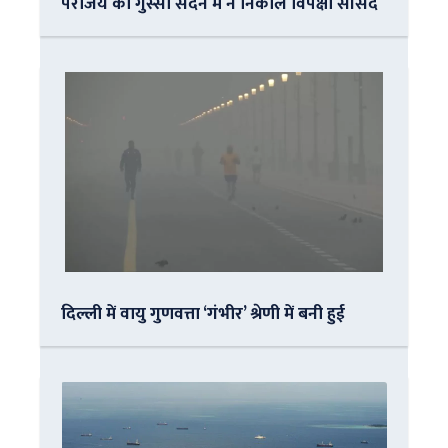
पराजय का गुस्सा सदन में न निकालें विपक्षी सांसद
दिल्ली में वायु गुणवत्ता ‘गंभीर’ श्रेणी में बनी हुई