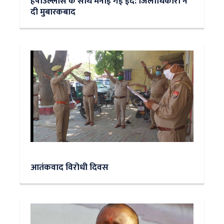
हर्षोउल्लास के साथ मनाई गई ईद: जिलाधिकारी ने
दी मुबारकबाद
आतंकवाद विरोधी दिवस