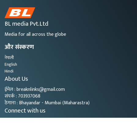
BL media Pvt.Ltd
Media for all across the globe
और संस्करण
नेपाली
English
Hindi
About Us
ईमेल : breaknlinks@gmail.com
संपर्क : 703937068
ठेगाना : Bhayandar - Mumbai (Maharastra)
Connect with us
Copyright © 2026
- BL Media. All rights reserved.