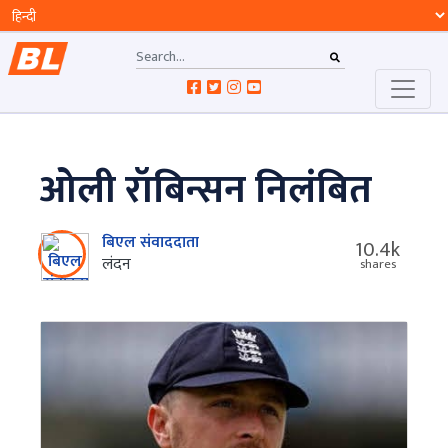
ओली रॉबिन्सन निलंबित
बिएल संवाददाता
10.4k
लंदन
shares