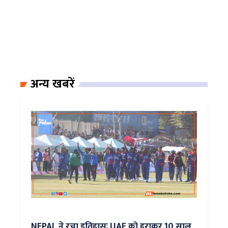
अन्य खबरें
NEPAL ने रचा इतिहासः UAE को हराकर 10 साल