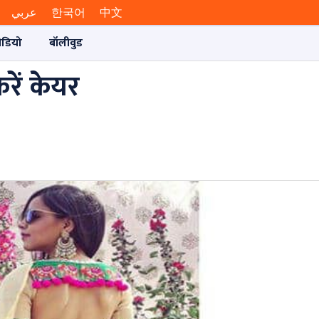
عربي
한국어
中文
ीडियो
बॉलीवुड
ें केयर